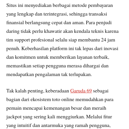
Situs ini menyediakan berbagai metode pembayaran
yang lengkap dan terintegrasi, sehingga transaksi
finansial berlangsung cepat dan aman. Para penjudi
daring tidak perlu khawatir akan kendala teknis karena
tim support profesional selalu siap membantu 24 jam
penuh. Keberhasilan platform ini tak lepas dari inovasi
dan komitmen untuk memberikan layanan terbaik,
memastikan setiap pengguna merasa dihargai dan
mendapatkan pengalaman tak terlupakan.
Tak kalah penting, keberadaan
Garuda 69
sebagai
bagian dari ekosistem toto online memudahkan para
pemain mencapai kemenangan besar dan meraih
jackpot yang sering kali menggiurkan. Melalui fitur
yang intuitif dan antarmuka yang ramah pengguna,