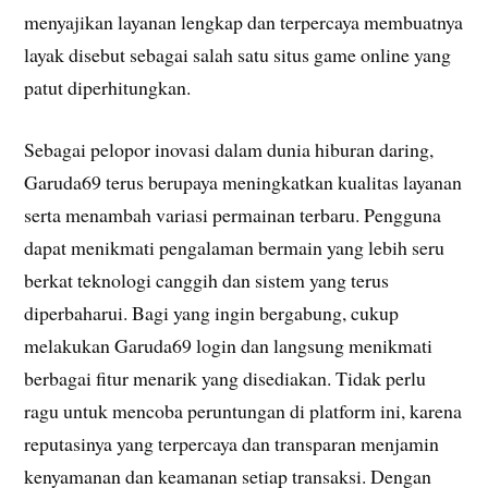
menyajikan layanan lengkap dan terpercaya membuatnya
layak disebut sebagai salah satu situs game online yang
patut diperhitungkan.
Sebagai pelopor inovasi dalam dunia hiburan daring,
Garuda69 terus berupaya meningkatkan kualitas layanan
serta menambah variasi permainan terbaru. Pengguna
dapat menikmati pengalaman bermain yang lebih seru
berkat teknologi canggih dan sistem yang terus
diperbaharui. Bagi yang ingin bergabung, cukup
melakukan Garuda69 login dan langsung menikmati
berbagai fitur menarik yang disediakan. Tidak perlu
ragu untuk mencoba peruntungan di platform ini, karena
reputasinya yang terpercaya dan transparan menjamin
kenyamanan dan keamanan setiap transaksi. Dengan