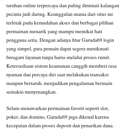
taruhan online terpercaya dan paling diminati kalangan
pecinta judi daring. Keunggulan utama dari situs ini
terletak pada kemudahan akses dan berbagai pilihan
permainan menarik yang mampu memikat hati
pengguna setia. Dengan adanya fitur Garuda69 login
yang simpel, para pemain dapat segera menikmati
beragam layanan tanpa harus melalui proses rumit.
Ketersediaan sistem keamanan canggih memberi rasa
nyaman dan percaya diri saat melakukan transaksi
maupun bertaruh, menjadikan pengalaman bermain
semakin menyenangkan.
Selain menawarkan permainan favorit seperti slot,
poker, dan domino, Garuda69 juga dikenal karena
kecepatan dalam proses deposit dan penarikan dana.