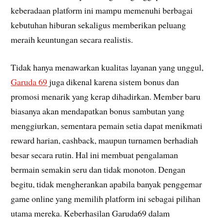
keberadaan platform ini mampu memenuhi berbagai
kebutuhan hiburan sekaligus memberikan peluang
meraih keuntungan secara realistis.
Tidak hanya menawarkan kualitas layanan yang unggul,
Garuda 69
juga dikenal karena sistem bonus dan
promosi menarik yang kerap dihadirkan. Member baru
biasanya akan mendapatkan bonus sambutan yang
menggiurkan, sementara pemain setia dapat menikmati
reward harian, cashback, maupun turnamen berhadiah
besar secara rutin. Hal ini membuat pengalaman
bermain semakin seru dan tidak monoton. Dengan
begitu, tidak mengherankan apabila banyak penggemar
game online yang memilih platform ini sebagai pilihan
utama mereka. Keberhasilan Garuda69 dalam