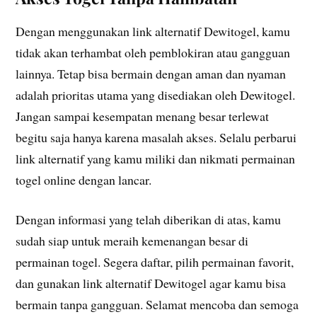
Dengan menggunakan link alternatif Dewitogel, kamu
tidak akan terhambat oleh pemblokiran atau gangguan
lainnya. Tetap bisa bermain dengan aman dan nyaman
adalah prioritas utama yang disediakan oleh Dewitogel.
Jangan sampai kesempatan menang besar terlewat
begitu saja hanya karena masalah akses. Selalu perbarui
link alternatif yang kamu miliki dan nikmati permainan
togel online dengan lancar.
Dengan informasi yang telah diberikan di atas, kamu
sudah siap untuk meraih kemenangan besar di
permainan togel. Segera daftar, pilih permainan favorit,
dan gunakan link alternatif Dewitogel agar kamu bisa
bermain tanpa gangguan. Selamat mencoba dan semoga