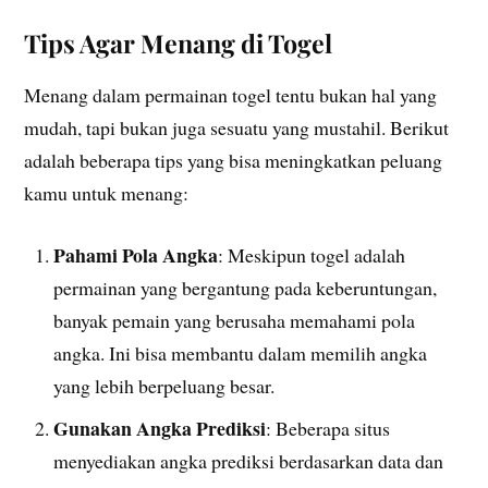
Tips Agar Menang di Togel
Menang dalam permainan togel tentu bukan hal yang
mudah, tapi bukan juga sesuatu yang mustahil. Berikut
adalah beberapa tips yang bisa meningkatkan peluang
kamu untuk menang:
Pahami Pola Angka
: Meskipun togel adalah
permainan yang bergantung pada keberuntungan,
banyak pemain yang berusaha memahami pola
angka. Ini bisa membantu dalam memilih angka
yang lebih berpeluang besar.
Gunakan Angka Prediksi
: Beberapa situs
menyediakan angka prediksi berdasarkan data dan