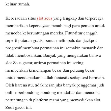
keluar rumah.
Keberadaan situs
slot zeus
yang lengkap dan terpercaya
memberikan kepercayaan penuh bagi para pemain untuk
mencoba keberuntungan mereka. Fitur-fitur canggih
seperti putaran gratis, bonus melimpah, dan jackpot
progresif membuat permainan ini semakin menarik dan
tidak membosankan. Banyak yang mengatakan bahwa
slot Zeus gacor, artinya permainan ini sering
memberikan kemenangan besar dan peluang besar
untuk mendapatkan hadiah fantastis setiap sesi bermain.
Oleh karena itu, tidak heran jika banyak penggemar judi
online berbondong-bondong mendaftar dan mencoba
peruntungan di platform resmi yang menyediakan slot
Zeus gacor ini.