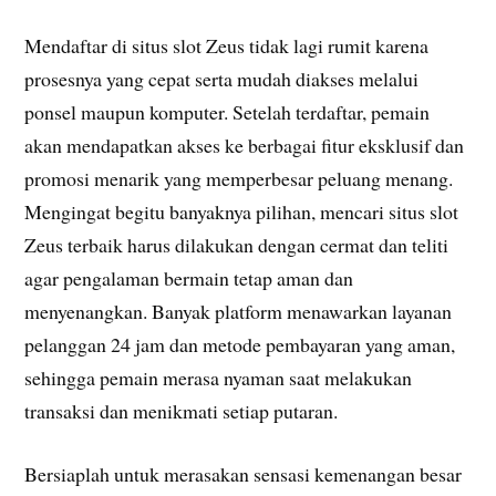
Mendaftar di situs slot Zeus tidak lagi rumit karena
prosesnya yang cepat serta mudah diakses melalui
ponsel maupun komputer. Setelah terdaftar, pemain
akan mendapatkan akses ke berbagai fitur eksklusif dan
promosi menarik yang memperbesar peluang menang.
Mengingat begitu banyaknya pilihan, mencari situs slot
Zeus terbaik harus dilakukan dengan cermat dan teliti
agar pengalaman bermain tetap aman dan
menyenangkan. Banyak platform menawarkan layanan
pelanggan 24 jam dan metode pembayaran yang aman,
sehingga pemain merasa nyaman saat melakukan
transaksi dan menikmati setiap putaran.
Bersiaplah untuk merasakan sensasi kemenangan besar