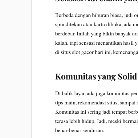
Berbeda dengan hiburan biasa, judi o
spin ditekan atau kartu dibuka, ada
berdebar. Inilah yang bikin banyak o
kalah, tapi sensasi menantikan hasil 
di situs slot gacor hari ini, kemenanga
Komunitas yang Solid
Di balik layar, ada juga komunitas p
tips main, rekomendasi situs, sampai 
Komunitas ini sering jadi tempat berb
terasa lebih hidup. Jadi, meski berma
benar-benar sendirian.