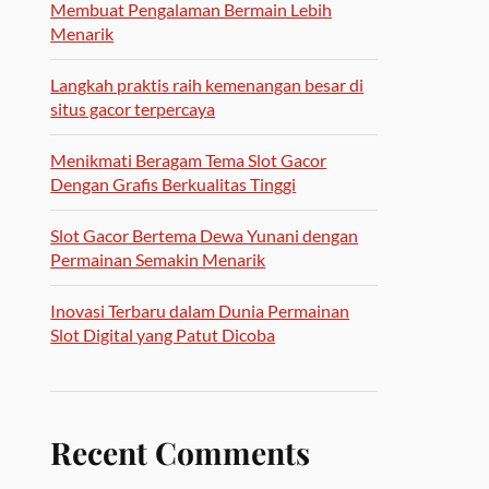
Membuat Pengalaman Bermain Lebih
Menarik
Langkah praktis raih kemenangan besar di
situs gacor terpercaya
Menikmati Beragam Tema Slot Gacor
Dengan Grafis Berkualitas Tinggi
Slot Gacor Bertema Dewa Yunani dengan
Permainan Semakin Menarik
Inovasi Terbaru dalam Dunia Permainan
Slot Digital yang Patut Dicoba
Recent Comments