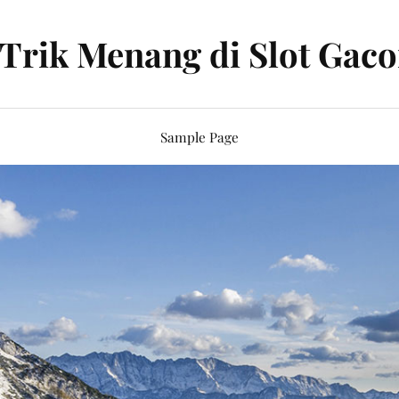
Trik Menang di Slot Gaco
Sample Page