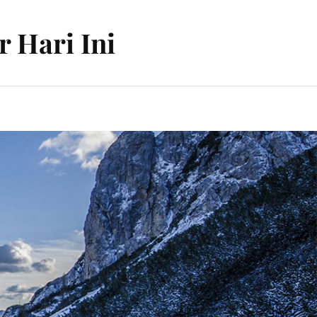
r Hari Ini