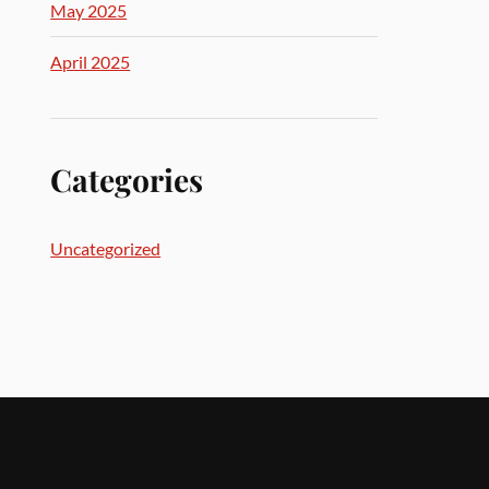
May 2025
April 2025
Categories
Uncategorized