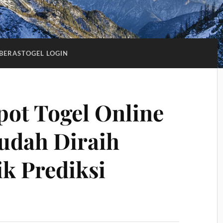
BERASTOGEL LOGIN
pot Togel Online
udah Diraih
k Prediksi