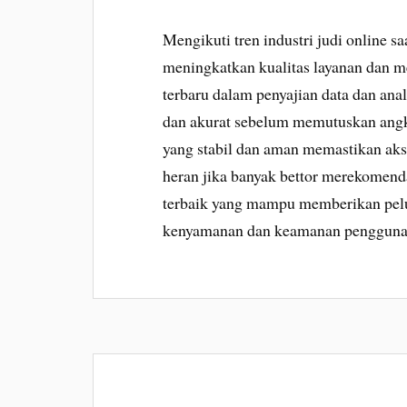
Mengikuti tren industri judi online sa
meningkatkan kualitas layanan dan m
terbaru dalam penyajian data dan ana
dan akurat sebelum memutuskan angka
yang stabil dan aman memastikan aks
heran jika banyak bettor merekomenda
terbaik yang mampu memberikan pel
kenyamanan dan keamanan pengguna 