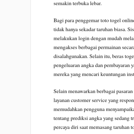
semakin terbuka lebar.
Bagi para penggemar toto togel onlin
tidak hanya sekadar taruhan biasa. 
melakukan login dengan mudah melalui
mengakses berbagai permainan secara
disalahgunakan. Selain itu, beras tog
pengeluaran angka dan pembayaran ya
mereka yang mencari keuntungan insta
Selain menawarkan berbagai pasaran 
layanan customer service yang respons
memudahkan pengguna menyampaikan 
tentang prediksi angka yang sedang 
percaya diri saat memasang taruhan t