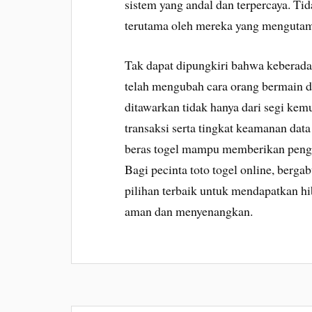
sistem yang andal dan terpercaya. Tid
terutama oleh mereka yang menguta
Tak dapat dipungkiri bahwa keberadaan
telah mengubah cara orang bermain 
ditawarkan tidak hanya dari segi kemu
transaksi serta tingkat keamanan dat
beras togel mampu memberikan pengal
Bagi pecinta toto togel online, berga
pilihan terbaik untuk mendapatkan h
aman dan menyenangkan.