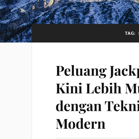
TAG:
Peluang Jack
Kini Lebih M
dengan Tekni
Modern