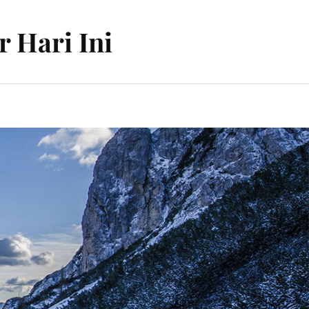
r Hari Ini