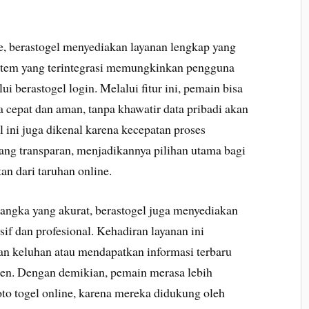
e, berastogel menyediakan layanan lengkap yang
Sistem yang terintegrasi memungkinkan pengguna
 berastogel login. Melalui fitur ini, pemain bisa
 cepat dan aman, tanpa khawatir data pribadi akan
el ini juga dikenal karena kecepatan proses
ng transparan, menjadikannya pilihan utama bagi
n dari taruhan online.
angka yang akurat, berastogel juga menyediakan
if dan profesional. Kehadiran layanan ini
keluhan atau mendapatkan informasi terbaru
tren. Dengan demikian, pemain merasa lebih
oto togel online, karena mereka didukung oleh