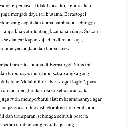
i yang terpercaya. Tidak hanya itu, kemudahan
juga menjadi daya tarik utama. Berastogel
ikan yang cepat dan tanpa hambatan, sehingga
 tanpa khawatir tentang keamanan dana. Sistem
kses lancar kapan saja dan di mana saja,
n menyenangkan dan tanpa stres.
di prioritas utama di Berastogel. Situs ini
dan terpercaya, menjamin setiap angka yang
k keluar. Melalui fitur “berastogel login”, para
 aman, menghindari risiko kebocoran data
l juga rutin memperbarui sistem keamanannya agar
 dan peretasan. Inovasi teknologi ini membantu
l dan transparan, sehingga seluruh peserta
m setiap taruhan yang mereka pasang.