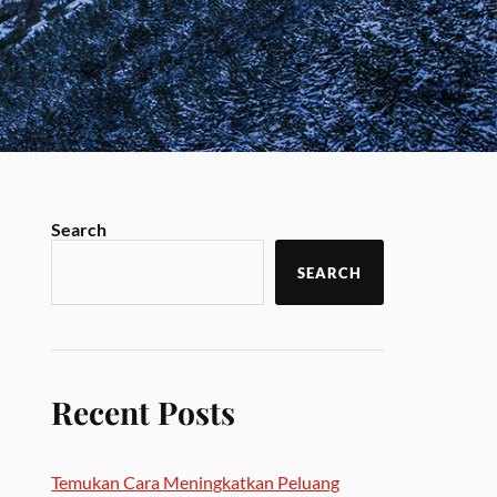
Search
SEARCH
Recent Posts
Temukan Cara Meningkatkan Peluang