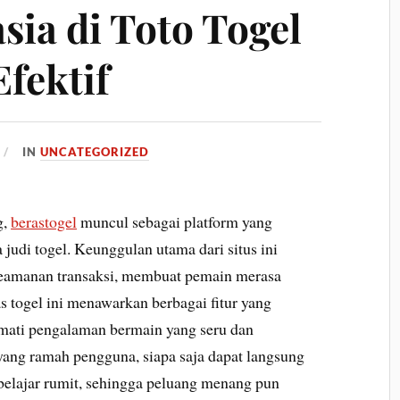
sia di Toto Togel
fektif
IN
UNCATEGORIZED
g,
berastogel
muncul sebagai platform yang
udi togel. Keunggulan utama dari situs ini
keamanan transaksi, membuat pemain merasa
 togel ini menawarkan berbagai fitur yang
ti pengalaman bermain yang seru dan
ng ramah pengguna, siapa saja dapat langsung
elajar rumit, sehingga peluang menang pun